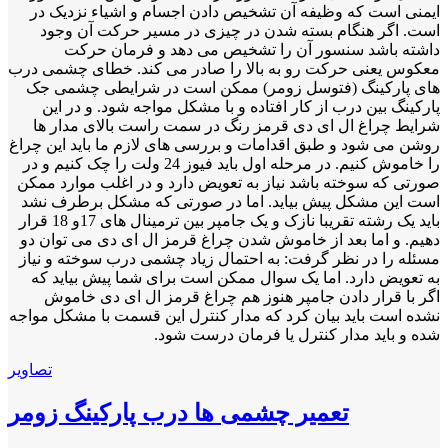
ایمنی است که وظیفه­ آن تشخیص دادن اجسام و اشیاء نزدیک در
است. اگر هنگام بسته شدن در چیزی در مسیر حرکت آن وجود
داشته باشد سنسور آن را تشخیص می دهد و فرمان حرکت
معکوس یعنی حرکت رو به بالا را صادر می کند. خطای چشمی درب
های پارکینگ (فتوسل زومر) ممکن است در شرایطی چشمی جک
پارکینگ بین درب از کار افتاده و با مشکل مواجه شود. و در این
شرایط چراغ ال ای دی قرمز رنگ در سمت راست بالای مدار ها
روشن می شود و طبق اقدامات و بررسی های لازم ما باید این چراغ
را خاموش کنیم. در مرحله اول باید فیوز 24 ولت را چک کنیم و در
صورتی که سوخته باشد نیاز به تعویض دارد و در اغلب موارد ممکن
است این مشکل پیش بیاید. اما در صورتی که مشکل برطرف نشد
باید یک رشته تقریبا نازک و یک جامپر بین ترمینال های 17و 18 قرار
دهیم. و اما بعد از خاموش شدن چراغ قرمز ال ای دی می توان دو
مسئله را در نظر گرفت: به احتمال زیاد چشمی درب سوخته و نیاز
به تعویض دارد. اما یک سوال ممکن است برای شما پیش بیاید که
اگر با قرار دادن جامپر هنوز هم چراغ قرمز ال ای دی خاموش
نشده است باید بیان کرد که مدار کنترل این قسمت با مشکل مواجه
شده و باید مدار کنترل یا فرمان درست شود.
تصاویر
تعمیر چشمی ها درب پارکینگ زومر