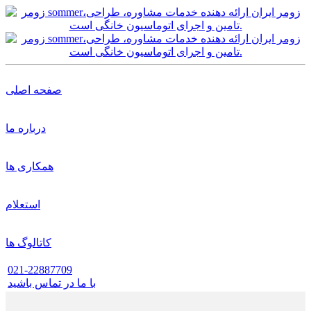
صفحه اصلی
درباره ما
همکاری ها
استعلام
کاتالوگ ها
021-22887709
با ما در تماس باشید