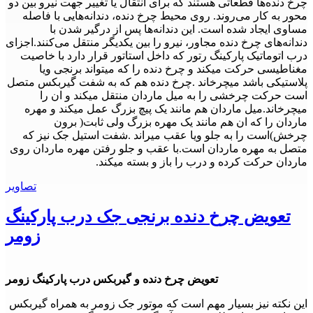
چرخ دنده‌ها قطعاتی هستند که برای انتقال یا تغییر جهت نیرو بین دو
محور به کار می‌روند. روی محیط چرخ دنده، دندانه‌هایی با فاصله
مساوی ایجاد شده است. این دندانه‌ها پس از درگیر شدن با
دندانه‌های چرخ دنده مجاور، نیرو را بین یکدیگر منتقل می‌کنند.اجزای
درب اتوماتیک پارکینگ رتور که داخل استاتور قرار دارد با خاصیت
مغناطیسی حرکت میکند و چرخ دنده را که میتواند برنجی ویا
پلاستیکی باشد میچرخاند .چرخ دنده هم که به شفت گیربکس متصل
است حرکت چرخشی را به میل ماردان منتقل میکند و ان را
میچرخاند.میل ماردان هم مانند یک پیچ بزرگ عمل میکند و مهره
ماردان را که ان هم مانند یک مهره بزرگ ولی ثابت( برون
چرخش)است را به جلو ویا عقب میراند .شفت استیل جک نیز که
متصل به مهره ماردان است.با عقب و جلو رفتن مهره ماردان روی
ماردان حرکت کرده و درب را باز و بسته میکند.
تصاویر
تعویض چرخ دنده برنجی جک درب پارکینگ
زومر
تعویض چرخ دنده و گیربکس درب پارکینگ زومر
این نکته نیز بسیار مهم است که موتور جک زومر به همراه گیربکس