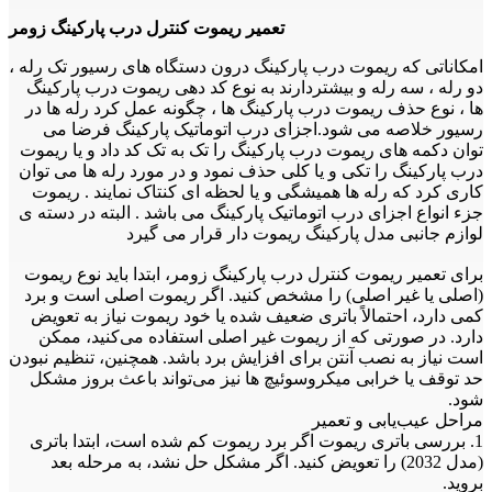
تعمیر ریموت کنترل درب پارکینگ زومر
امکاناتی که ریموت درب پارکینگ درون دستگاه های رسیور تک رله ،
دو رله ، سه رله و بیشتردارند به نوع کد دهی ریموت درب پارکینگ
ها ، نوع حذف ریموت درب پارکینگ ها ، چگونه عمل کرد رله ها در
رسیور خلاصه می شود.اجزای درب اتوماتیک پارکینگ فرضا می
توان دکمه های ریموت درب پارکینگ را تک به تک کد داد و یا ریموت
درب پارکینگ را تکی و یا کلی حذف نمود و در مورد رله ها می توان
کاری کرد که رله ها همیشگی و یا لحظه ای کنتاک نمایند . ریموت
جزء انواع اجزای درب اتوماتیک پارکینگ می باشد . البته در دسته ی
لوازم جانبی مدل پارکینگ ریموت دار قرار می گیرد
برای تعمیر ریموت کنترل درب پارکینگ زومر، ابتدا باید نوع ریموت
(اصلی یا غیر اصلی) را مشخص کنید. اگر ریموت اصلی است و برد
کمی دارد، احتمالاً باتری ضعیف شده یا خود ریموت نیاز به تعویض
دارد. در صورتی که از ریموت غیر اصلی استفاده می‌کنید، ممکن
است نیاز به نصب آنتن برای افزایش برد باشد. همچنین، تنظیم نبودن
حد توقف یا خرابی میکروسوئیچ ها نیز می‌تواند باعث بروز مشکل
شود.
مراحل عیب‌یابی و تعمیر
1. بررسی باتری ریموت اگر برد ریموت کم شده است، ابتدا باتری
(مدل 2032) را تعویض کنید. اگر مشکل حل نشد، به مرحله بعد
بروید.