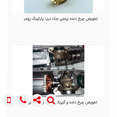
تعویض چرخ دنده برنجی جک درب پارکینگ زومر
تعویض چرخ دنده و گیربکس درب پارکینگ زومر