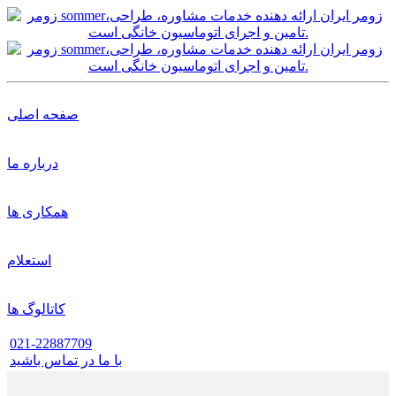
صفحه اصلی
درباره ما
همکاری ها
استعلام
کاتالوگ ها
021-22887709
با ما در تماس باشید