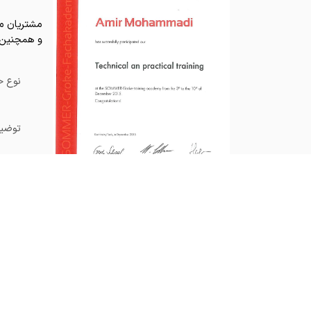
مشتریان مح
و همچنین د
نوع خ
توضیح
آدرس