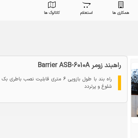
همکاری ها
استعلام
کاتالوگ ها
راهبند زومر Barrier ASB-6010A
شلوغ و پرتردد