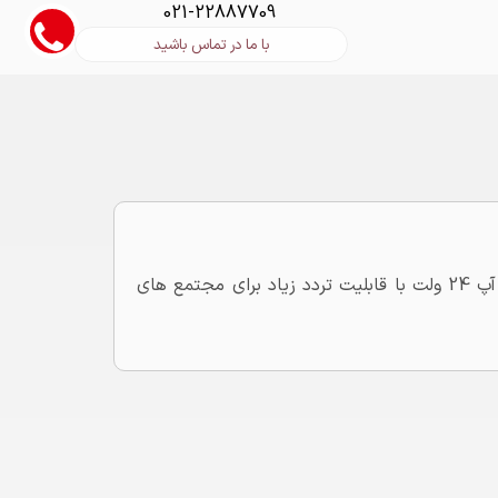
021-22887709
با ما در تماس باشید
راه بند با طول بازویی 6 متری قابلیت نصب باطری بک آپ 24 ولت با قابلیت تردد زیاد برای مجتمع های