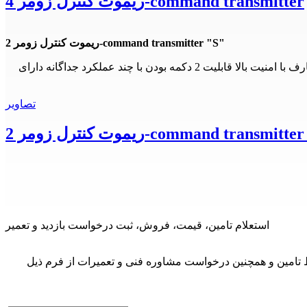
ریموت کنترل زومر 4-command transmitter
ریموت کنترل زومر 2-command transmitter "S"
ریموت کنترل زومر با ارسال فرکانس رادیویی 8 و 868 مگاهرتز با کد 66 بیت و 74 تریلون ، ترکیب کدی – رمزی دارد ( فوق ایمنی) جهت مصارف با امنیت بالا قابلیت 2 دکمه بودن با چند عملکرد جداگانه دارای
تصاویر
نترل زومر 2-command transmitter "S"
استعلام تامین، قیمت، فروش، ثبت درخواست بازدید و تعمیر
 تامین و همچنین درخواست مشاوره فنی و تعمیرات از فرم ذیل