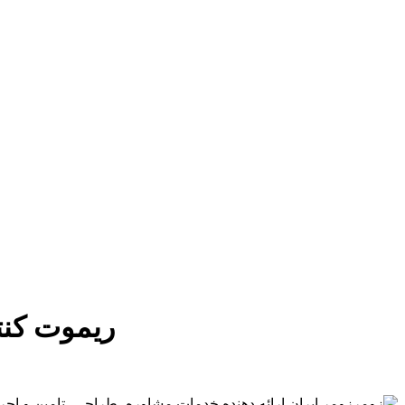
قیمت ریموت کنترل زومر er, 4-command
زومر ایران ارائه دهنده خدمات مشاوره، طراحی، تامین و اج