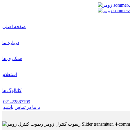
صفحه اصلی
درباره ما
همکاری ها
استعلام
کاتالوگ ها
021-22887709
با ما در تماس باشید