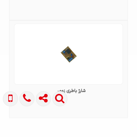
شارژ باطری زومر