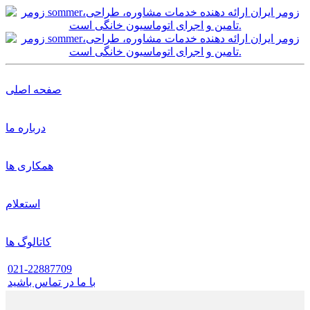
صفحه اصلی
درباره ما
همکاری ها
استعلام
کاتالوگ ها
021-22887709
با ما در تماس باشید