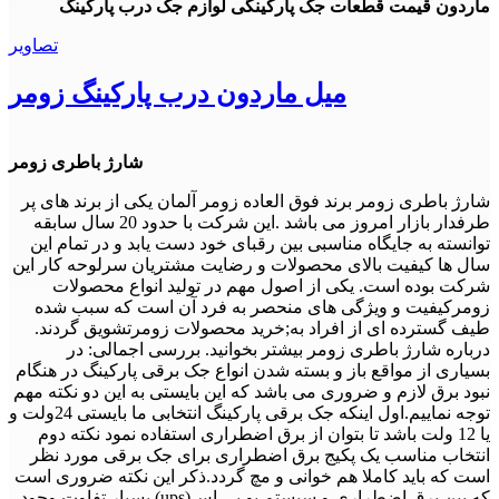
ماردون قیمت قطعات جک پارکینگی لوازم جک درب پارکینگ
تصاویر
میل ماردون درب پارکینگ زومر
شارژ باطری زومر
شارژ باطری زومر برند فوق العاده زومر آلمان یکی از برند های پر
طرفدار بازار امروز می باشد .این شرکت با حدود 20 سال سابقه
توانسته به جایگاه مناسبی بین رقبای خود دست یابد و در تمام این
سال ها کیفیت بالای محصولات و رضایت مشتریان سرلوحه کار این
شرکت بوده است. یکی از اصول مهم در تولید انواع محصولات
زومرکیفیت و ویژگی های منحصر به فرد آن است که سبب شده
طیف گسترده ای از افراد به;خرید محصولات زومرتشویق گردند.
درباره شارژ باطری زومر بیشتر بخوانید. بررسی اجمالی: در
بسیاری از مواقع باز و بسته شدن انواع جک برقی پارکینگ در هنگام
نبود برق لازم و ضروری می باشد که این بایستی به این دو نکته مهم
توجه نماییم.اول اینکه جک برقی پارکینگ انتخابی ما بایستی 24ولت و
یا 12 ولت باشد تا بتوان از برق اضطراری استفاده نمود نکته دوم
انتخاب مناسب یک پکیج برق اضطراری برای جک برقی مورد نظر
است که باید کاملا هم خوانی و مچ گردد.ذکر این نکته ضروری است
که بین برق اضطراری و سیستم یو پی اس(ups) بسیار تفاوت وجود