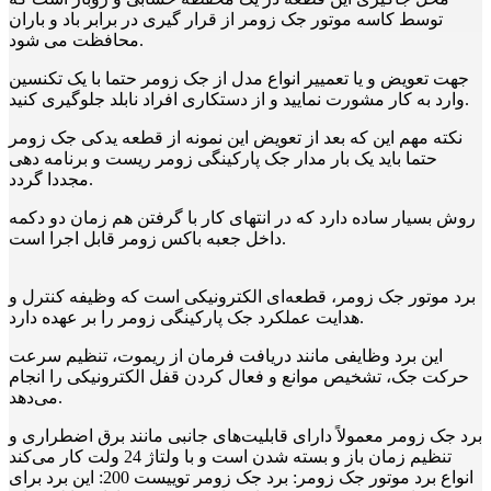
توسط کاسه موتور جک زومر از قرار گیری در برابر باد و باران
محافظت می شود.
جهت تعویض و یا تعمییر انواع مدل از جک زومر حتما با یک تکنسین
وارد به کار مشورت نمایید و از دستکاری افراد نابلد جلوگیری کنید.
نکته مهم این که بعد از تعویض این نمونه از قطعه یدکی جک زومر
حتما باید یک بار مدار جک پارکینگی زومر ریست و برنامه دهی
مجددا گردد.
روش بسیار ساده دارد که در انتهای کار با گرفتن هم زمان دو دکمه
داخل جعبه باکس زومر قابل اجرا است.
برد موتور جک زومر، قطعه‌ای الکترونیکی است که وظیفه کنترل و
هدایت عملکرد جک پارکینگی زومر را بر عهده دارد.
این برد وظایفی مانند دریافت فرمان از ریموت، تنظیم سرعت
حرکت جک، تشخیص موانع و فعال کردن قفل الکترونیکی را انجام
می‌دهد.
برد جک زومر معمولاً دارای قابلیت‌های جانبی مانند برق اضطراری و
تنظیم زمان باز و بسته شدن است و با ولتاژ 24 ولت کار می‌کند
انواع برد موتور جک زومر: برد جک زومر توییست 200: این برد برای