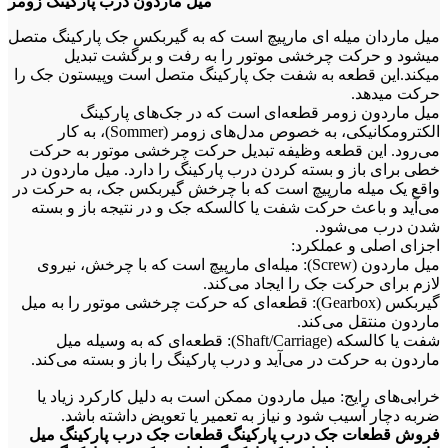
میل ماردون درب پارکینگ زومر
میل ماردان میله ای مارپیچ است که به گیربکس جک پارکینگ متصل
میشود و حرکت چرخشی موتور را به رفت و برگشت تبدیل
میکند.این قطعه به شفت جک پارکینگ متصل است وپیستون جک را
حرکت میدهد.
میل ماردون زومر قطعه‌ای است که در جک‌های پارکینگ
الکترومکانیکی، به خصوص مدل‌های زومر (Sommer)، به کار
می‌رود. این قطعه وظیفه تبدیل حرکت چرخشی موتور به حرکت
خطی برای باز و بسته کردن درب پارکینگ را دارد. میل ماردون در
واقع یک میله مارپیچ است که با چرخش گیربکس جک، به حرکت در
می‌آید و باعث حرکت شفت یا کالسکه جک و در نتیجه باز و بسته
شدن درب می‌شود.
اجزای اصلی و عملکرد:
میل ماردون (Screw): میله‌ای مارپیچ است که با چرخش، نیروی
لازم برای حرکت جک را ایجاد می‌کند.
گیربکس (Gearbox): قطعه‌ای که حرکت چرخشی موتور را به میل
ماردون منتقل می‌کند.
شفت یا کالسکه (Shaft/Carriage): قطعه‌ای که به وسیله میل
ماردون به حرکت در می‌آید و درب پارکینگ را باز و بسته می‌کند.
خرابی‌های رایج: میل ماردون ممکن است به دلیل کارکرد زیاد یا
ضربه دچار آسیب شود و نیاز به تعمیر یا تعویض داشته باشد.
فروش قطعات جک درب پارکینگ قطعات جک درب پارکینگ میل