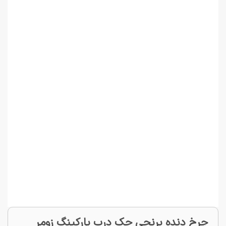
چرخ دنده برنجی جک درب پارکینگ زومر