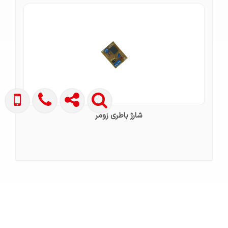
شارژ باطری زومر