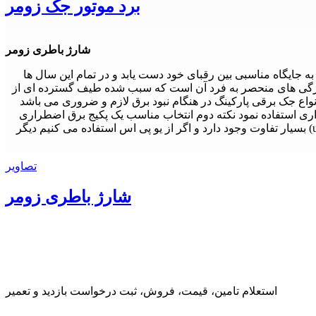
برد موتور جک زومر
شارژ باطری زومر
ی از برند های پر طرفدار بازار امروز می باشد .این شرکت با حدود 20 سال سابقه توانسته به جایگاه مناسبی بین رقبای خود دست یابد و در تمام این سال ها
یژگی های منحصر به فرد آن است که سبب شده طیف گسترده ای از
نواع جک برقی پارکینگ در هنگام نبود برق لازم و ضروری می باشد
پارکینگ انتخابی ما بایستی 24ولت و یا 12 ولت باشد تا بتوان از برق اضطراری استفاده نمود نکته دوم انتخاب مناسب یک پکیج برق اضطراری
برای جک برقی مورد نظر است که باید کاملا هم خوانی و مچ گردد.ذکر این نکته ضروری است که بین برق اضطراری و سیستم یو پی اس(ups) بسیار تفاوت وجود دارد و اگر از یو پی اس استفاده می کنیم دیگر
تصاویر
شارژ باطری زومر
استعلام تامین، قیمت، فروش، ثبت درخواست بازدید و تعمیر