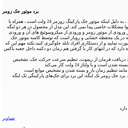
برد موتور جک زومر
جک پارکینگ زومر سالهاست در ایران طرفداران خاص خود را دارد و در بسیاری از مناطق از جک های پارکینگ آلمانی زومر استفاده می کنند ، به دلیل اینکه موتور جک پارکینگ زورمر 24 ولت است ، همراه با
 هوا مشکلات خاصی پیدا نمی کند. این مدل از محصول در هر دو لنگه
 مدار موتور زومر ورودی از موتور زومر و ورودی از میکروسوئیچ های آن و ورودی
طعه در یک محفظه خشابی و روباز است که توسط کاسه موتور جک
ت نمایید و از دستکاری افراد نابلد جلوگیری کنید.نکته مهم این که
دارد که در انتهای کار با گرفتن هم زمان دو دکمه داخل جعبه باکس
مانند دریافت فرمان از ریموت، تنظیم سرعت حرکت جک، تشخیص
 با ولتاژ 24 ولت کار می‌کند
 برد جک زومر تک لنگه: این برد برای جک‌های پارکینگی تک لنگه
ارد
تصاویر