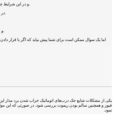
و در این شرایط چراغ ال ای دی قرمز رنگ در سمت راست بالای مدار ها روشن می شود و طبق اقدامات و بررسی های لازم ما باید این چراغ را خاموش کنیم.
در مرحله اول باید فیوز 24 ولت را چک کنیم و در صورتی که سوخته باشد نیاز به تعویض دارد و در اغلب موارد ممکن است این مشکل پیش بیاید.
و اما بعد از خاموش شدن چراغ قرمز ال ای دی می توان دو مسئله را در نظر گرفت: به احتمال زیاد چشمی درب سوخته و نیاز به تعویض دارد.
اما یک سوال ممکن است برای شما پیش بیاید که اگر با قرار دادن
یکی از مشکلات شایع جک درب‌های اتوماتیک خراب شدن برد مدار این ق
فیوز و همچنین سالم بودن ریموت بررسی شود. در صورتی که این موا
نمود.