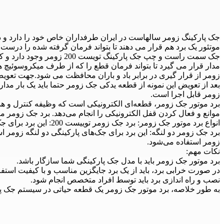
موتئور یک برد هم قرار می دهند تا بتواند فرمان گرفته شده را درست 
جک سمت راست و چپ جک پار
مدار قرار می گیرد تا بتواند فرمان قطع را که از طرف میکروسوئی
زومر از قرار گیری در برابر باد و باران محافظت می شود.جهت تعویض و 
بعد از تعویض این نمونه از قطعه یدکی جک زومر حتما باید یک بار مد
زومر قابل اجرا است.
برد موتور جک زومر، قطعه‌ای الکترونیکی است که وظیفه کنترل و ه
موانع و فعال کردن قفل الکترونیکی را انجام می‌دهد. برد جک زومر معمولاً دا
انواع برد موتور جک زومر: برد جک زومر توییست 200: این برد برای جک‌های زومر توییست 200 استفاده می‌شود و دارای قابلیت‌های مختلفی مانند تنظیم زمان باز و بسته شدن و تشخیص موانع است
برد جک زومر دو لنگه: این برد برای جک‌های پارکینگی دو لنگه زومر ا
زومر استفاده می‌شود.
نکات مهم:
برد موتور جک زومر باید با مدل جک پارکینگی شما سازگار باشد.
در صورت خرابی برد، باید از یک برد جایگزین مناسب و با کیفیت استفاد
نصب و راه اندازی برد باید توسط افراد متخصص انجام شود.
به طور خلاصه، برد موتور جک زومر یک قطعه حیاتی در سیستم جک پا