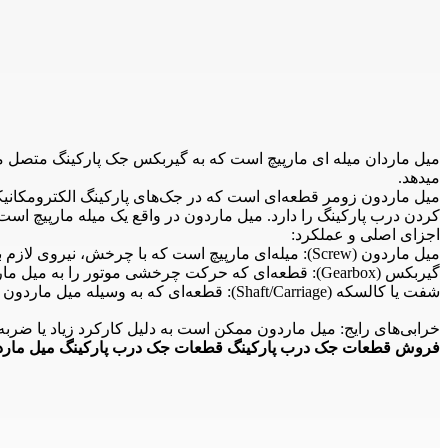
میل ماردان میله ای مارپیچ است که به گیربکس جک پارکینگ متصل
میدهد.
کردن درب پارکینگ را دارد. میل ماردون در واقع یک میله مارپیچ 
اجزای اصلی و عملکرد:
میل ماردون (Screw): میله‌ای مارپیچ است که با چرخش، نیروی لازم برای حرکت جک را ایجاد می‌کند.
گیربکس (Gearbox): قطعه‌ای که حرکت چرخشی موتور را به میل ماردون منتقل می‌کند.
شفت یا کالسکه (Shaft/Carriage): قطعه‌ای که به وسیله میل ماردون به حرکت در می‌آید و درب پارکینگ را باز و بسته می‌کند.
خرابی‌های رایج: میل ماردون ممکن است به دلیل کارکرد زیاد یا ضربه 
فروش قطعات جک درب پارکینگ قطعات جک درب پارکینگ میل ماردو