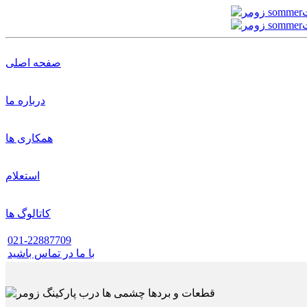
صفحه اصلی
درباره ما
همکاری ها
استعلام
کاتالوگ ها
021-22887709
با ما در تماس باشید