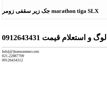
جک زیر سقفی زومر marathon tiga SLX
ستعلام قیمت 0912643431
Info[@]iransommer.com
021-22887709
09126434312