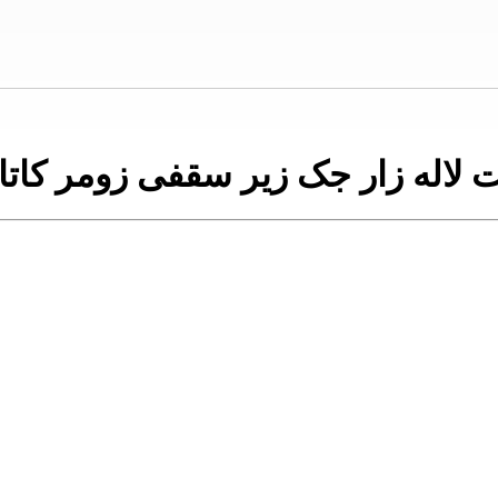
له زار جک زیر سقفی زومر کاتالوگ و ا