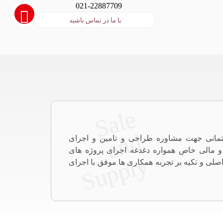
021-22887709
با ما در تماس باشید
S
a
l
e
a
n
S
u
p
p
l
d
تمانی جهت مشاوره طراحی و تامین و اجرای
و مالی خاص همواره دغدغه اجرای پروژه های
y
 اصلی و تکیه بر تجربه همکاری ها موفق با اجرای