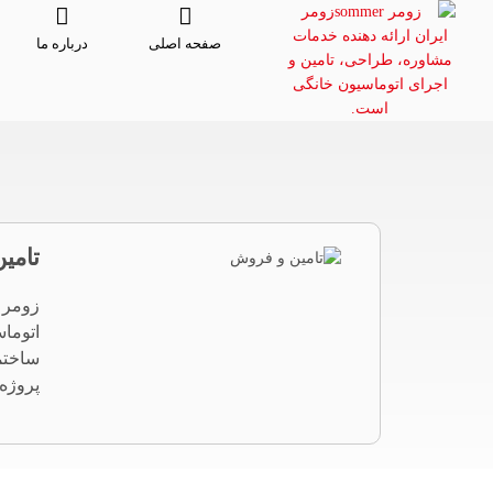
صفحه اصلی
درباره ما
تامی
زومر 
اتوما
ساختما
پروژه 
تامین 